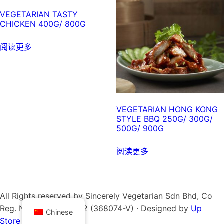
VEGETARIAN TASTY
CHICKEN 400G/ 800G
阅读更多
VEGETARIAN HONG KONG
STYLE BBQ 250G/ 300G/
500G/ 900G
阅读更多
All Rights reserved by Sincerely Vegetarian Sdn Bhd, Co
Reg. No.199501038872 (368074-V) · Designed by
Up
Chinese
Store